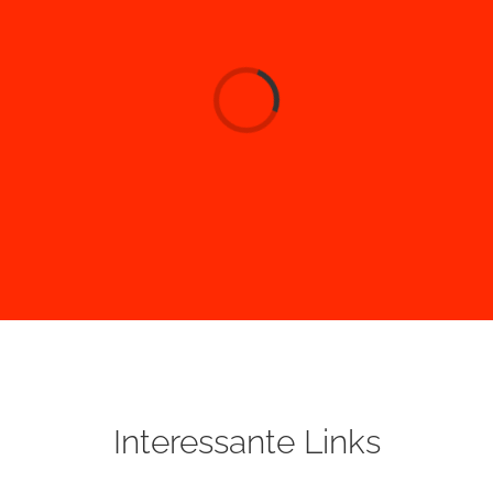
KULTURRAUM-HORN-LEHE
TERMINE + VERANSTALTUNGEN
Loading...
RÜCKBLICK
LINKS
KONTAKT
Interessante Links