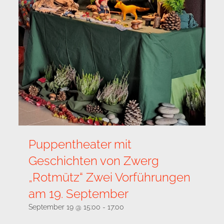
Puppentheater mit
Geschichten von Zwerg
„Rotmütz“ Zwei Vorführungen
am 19. September
September 19 @ 15:00
-
17:00