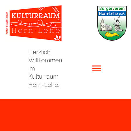
Zum
Inhalt
springen
Herzlich
Willkommen
im
Toggle
Kulturraum
Horn-Lehe.
Naviga
HOME
AKTUELLES