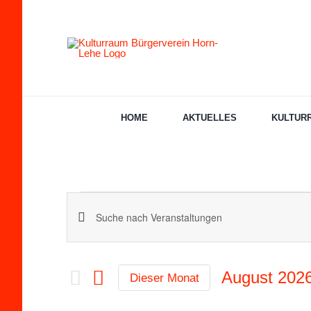
Zum
Inhalt
springen
HOME
AKTUELLES
KULTUR
Veranstaltung
Veranstaltungen
Bitte
Schlüsselwort
Suche
eingeben.
August 202
Dieser Monat
Suche
Datum
und
nach