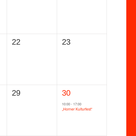
ungen,
Veranstaltungen,
Veranstaltungen,
0
0
22
23
ungen,
Veranstaltungen,
Veranstaltungen,
0
1
29
30
ungen,
Veranstaltungen,
Veranstaltung,
10:00
-
17:00
„Horner Kulturfest“