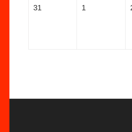
0
0
31
1
Veranstaltungen,
Veranstaltunge